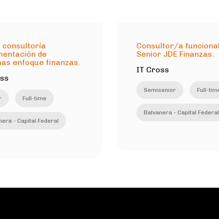
 consultoría
Consultor/a funciona
mentación de
Senior JDE Finanzas.
as enfoque finanzas.
IT Cross
oss
Semisenior
Full-tim
r
Full-time
Balvanera - Capital Federal
era - Capital Federal