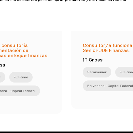
 consultoría
Consultor/a funciona
mentación de
Senior JDE Finanzas.
as enfoque finanzas.
IT Cross
oss
Semisenior
Full-tim
r
Full-time
Balvanera - Capital Federal
era - Capital Federal