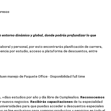
mpresas
n entorno dinámico y global, donde podrás profundizar lo que
laboral y personal, por esto encontrarás planificación de carrera,
licencia por estudio, acceso a plataforma de descuentos, entre
uen manejo de Paquete Office - Disponibilidad full time
, +días estudios por año y día libre de Cumpleaños.
Reconocemos
or nuevos negocios.
Recibirás capacitaciones
de tu especialidad
universidades para que puedas acceder a descuentos especiales
s on line exclusivas para comprar productos y servicios en todo el