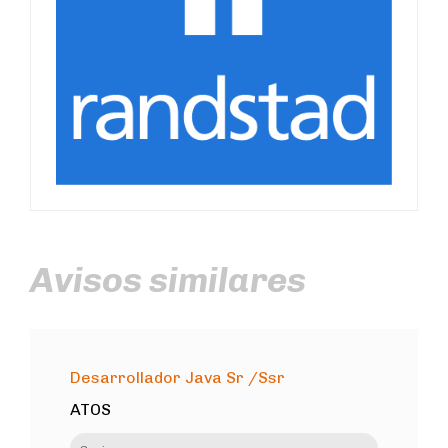
Avisos similares
Desarrollador Java Sr /Ssr
ATOS