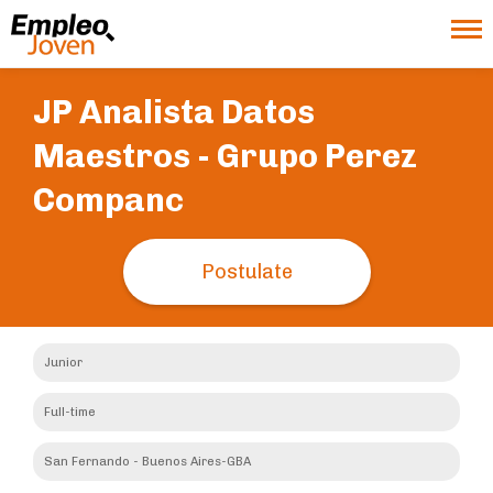
JP Analista Datos
Maestros -
Grupo Perez
Companc
Postulate
Junior
Full-time
San Fernando - Buenos Aires-GBA