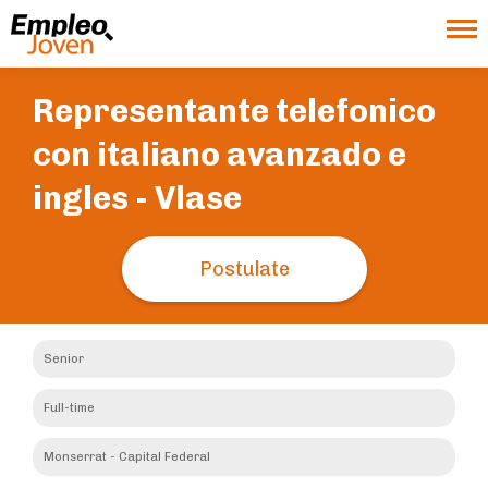
Representante telefonico
con italiano avanzado e
ingles -
Vlase
Postulate
Senior
Full-time
Monserrat - Capital Federal