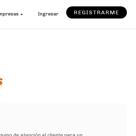
REGISTRARME
mpresas
Ingresar
s
po de atención al cliente para un ...