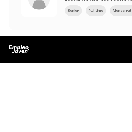
Senior
Full-time
Monserrat -