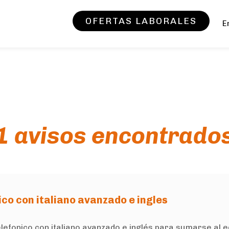
OFERTAS LABORALES
E
1 avisos encontrado
co con italiano avanzado e ingles
onico con italiano avanzado e inglés para sumarse al equi